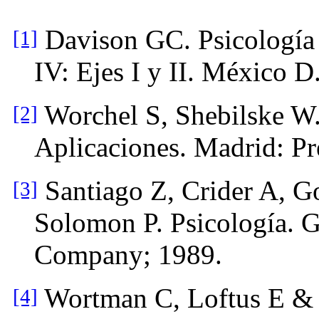
Davison GC. Psicología
[1]
IV: Ejes I y II. México D
Worchel S, Shebilske W.
[2]
Aplicaciones. Madrid: Pre
Santiago Z, Crider A, G
[3]
Solomon P. Psicología. 
Company; 1989.
Wortman C, Loftus E & 
[4]