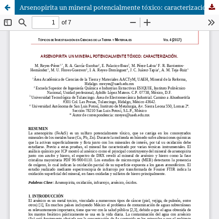
Arsenopirita un mineral potencialmente tóxico: caracterización