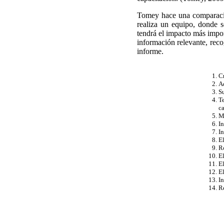
Tomey hace una comparación
realiza un equipo, donde s
tendrá el impacto más impor
información relevante, reco
informe.
Cr
Ad
Su
Te
ca
Me
In
In
El
Ro
El
E
El
In
Re