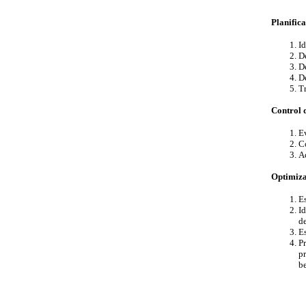
Planifica
Id
De
De
De
Tr
Control 
Ev
Co
Ac
Optimiza
Es
Id
d
Es
P
pr
be