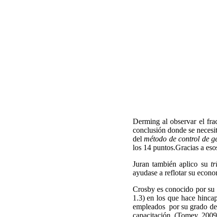
Derming al observar el frac
conclusión donde se necesit
del
método de control de ge
los 14 puntos.Gracias a esos
Juran también aplico su
t
ayudase a reflotar su econo
Crosby es conocido por su 
1.3) en los que hace hinca
empleados por su grado de i
capacitación. (Tomey, 2009