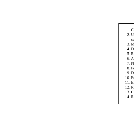
C
U
c
M
D
R
A
P
F
D
E
E
R
C
R