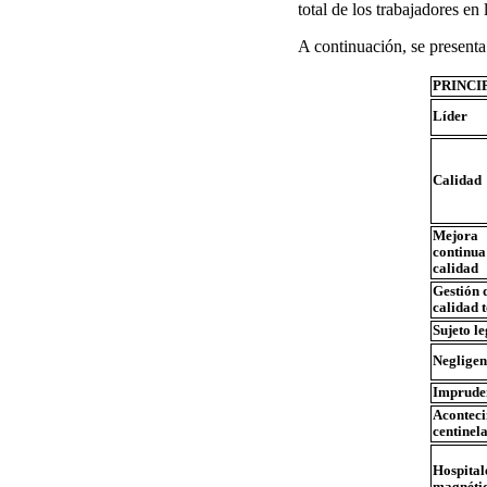
total de los trabajadores en
A continuación, se presenta
PRINCI
Líder
Calidad
Mejora
continua
calidad
Gestión 
calidad t
Sujeto le
Negligen
Imprude
Aconteci
centinel
Hospital