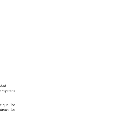
idad
 proyectos
tique los
tener los