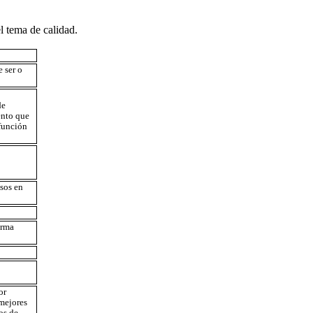
l tema de calidad.
 ser o
de
ento que
 función
isos en
orma
or
 mejores