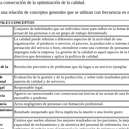
 la consecución de la optimización de la calidad.
 una relación de conceptos generales que se utilizan con frecuencia en e
PALES CONCEPTOS
Conjunto de habilidades que un individuo tiene para influir en la forma de
actuar de las personas o en un grupo de trabajo determinado.
La calidad puede referirse a diferentes aspectos de la actividad de una
organización: el producto o servicio, el proceso, la producción o sistema 
prestación del servicio o bien, entenderse como una corriente de pensami
impregna toda la empresa. La gestión de la calidad es aquel aspecto de la
directiva que determina y aplica la política de calidad.
 de la
Resolución preventiva de problemas que da lugar a un servicio ejemplar.
de
Evaluación de la gestión y de la producción, y sobre todo resultados prec
otal
materia de calidad y de servicios.
gal
Responsable legal.
Agravio no intencionado con consecuencias lesivas al no actuar de una f
cia
razonable o prudente.
ncia
Actos negligentes de personas con formación profesional.
mientos
Resultado inesperado que lleva implícita la muerte o una lesión grave.
a
Centros que suelen obtener los mejores resultados en los pacientes, la mej
es
capacidad de reclutamiento y de retentiva del personal de enfermería, los