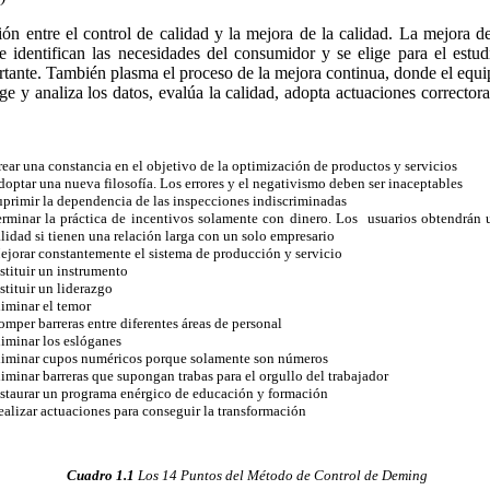
 entre el control de calidad y la mejora de la calidad. La mejora d
e identifican las necesidades del consumidor y se elige para el estu
tante. También plasma el proceso de la mejora continua, donde el equipo
ge y analiza los datos, evalúa la calidad, adopta actuaciones correctora
ear una constancia en el objetivo de la optimización de productos y servicios
optar una nueva filosofía. Los errores y el negativismo deben ser inaceptables
primir la dependencia de las inspecciones indiscriminadas
rminar la práctica de incentivos solamente con dinero. Los usuarios obtendrán 
lidad si tienen una relación larga con un solo empresario
jorar constantemente el sistema de producción y servicio
stituir un instrumento
stituir un liderazgo
iminar el temor
mper barreras entre diferentes áreas de personal
iminar los eslóganes
liminar cupos numéricos porque solamente son números
iminar barreras que supongan trabas para el orgullo del trabajador
staurar un programa enérgico de educación y formación
alizar actuaciones para conseguir la transformación
Cuadro 1.1
Los 14 Puntos del Método de Control de Deming