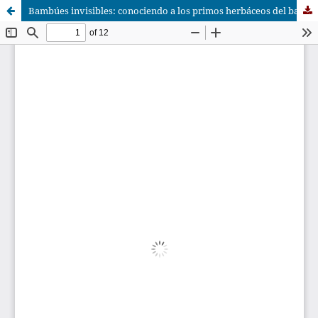
Bambúes invisibles: conociendo a los primos herbáceos del bambú