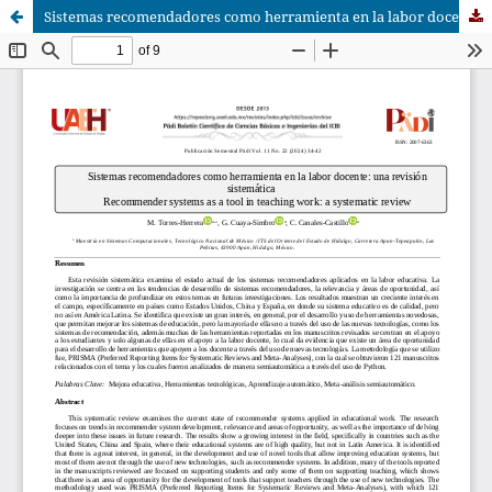
Sistemas recomendadores como herramienta en la labor docente: una revisión sistemática