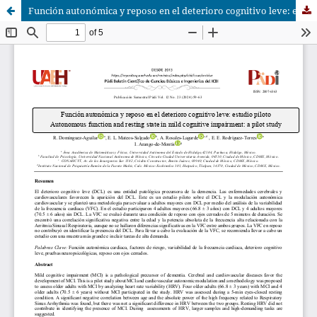
Función autonómica y reposo en el deterioro cognitivo leve: estudio piloto