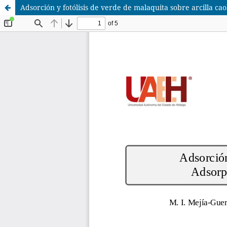
Adsorción y fotólisis de verde de malaquita sobre arcilla caol