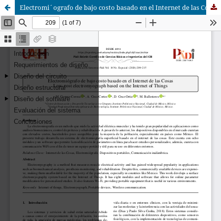
Electromi´ografo de bajo costo basado en el Internet de las Cosas