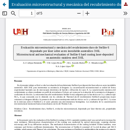
Evaluación microestructural y mecánica del recubrimiento duro de Stellite 6 depositado por láser sobre acero inoxidable austenítico 316L