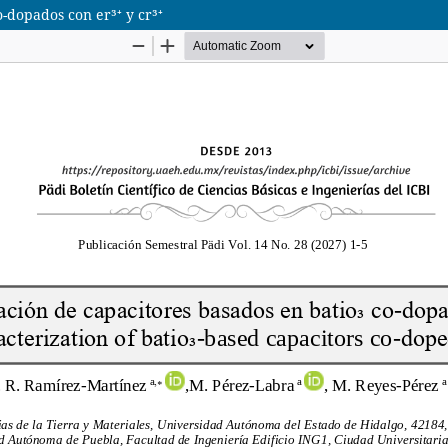
o-dopados con er³⁺ y cr³⁺