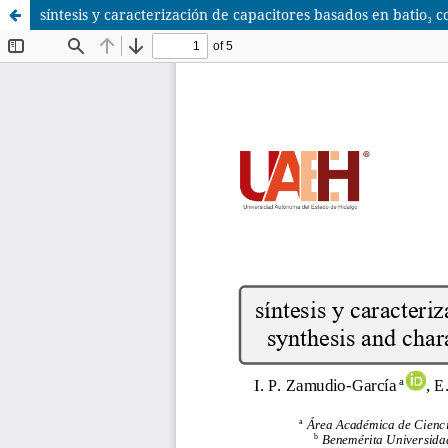
síntesis y caracterización de capacitores basados en batio₃ c