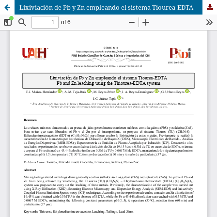
Lixiviación de Pb y Zn empleando el sistema Tiourea-EDTA