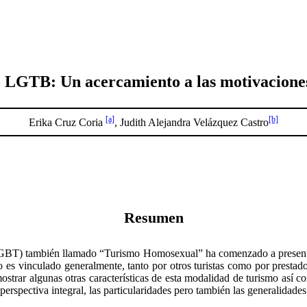
 LGTB: Un acercamiento a las motivaciones
[a]
[b]
Erika Cruz Coria
, Judith Alejandra Velázquez Castro
Resumen
 (LGBT) también llamado “Turismo Homosexual” ha comenzado a presentar
s vinculado generalmente, tanto por otros turistas como por prestador
mostrar algunas otras características de esta modalidad de turismo así co
perspectiva integral, las particularidades pero también las generalidade