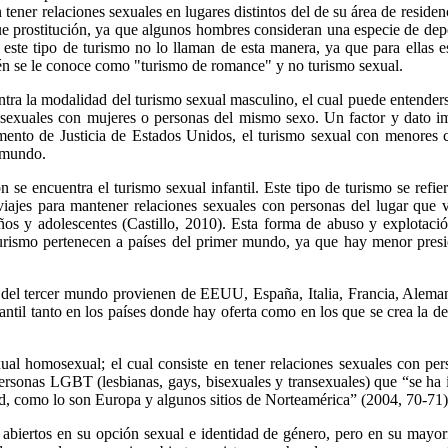
tener relaciones sexuales en lugares distintos del de su área de residenc
 prostitución, ya que algunos hombres consideran una especie de deport
 este tipo de turismo no lo llaman de esta manera, ya que para ellas 
mbién se le conoce como "turismo de romance" y no turismo sexual.
ntra la modalidad del turismo sexual masculino, el cual puede entender
 sexuales con mujeres o personas del mismo sexo. Un factor y dato im
nto de Justicia de Estados Unidos, el turismo sexual con menores c
l mundo.
n se encuentra el turismo sexual infantil. Este tipo de turismo se refi
viajes para mantener relaciones sexuales con personas del lugar que 
iños y adolescentes (Castillo, 2010). Esta forma de abuso y explotaci
turismo pertenecen a países del primer mundo, ya que hay menor presi
es del tercer mundo provienen de EEUU, España, Italia, Francia, Aleman
nfantil tanto en los países donde hay oferta como en los que se crea la 
xual homosexual; el cual consiste en tener relaciones sexuales con pe
 personas LGBT (lesbianas, gays, bisexuales y transexuales) que “se h
d, como lo son Europa y algunos sitios de Norteamérica” (2004, 70-71)
 abiertos en su opción sexual e identidad de género, pero en su mayor