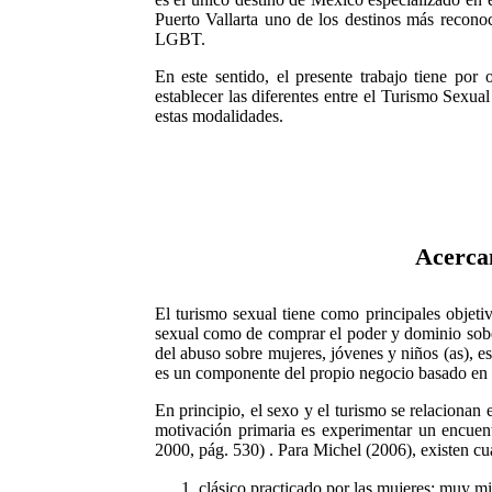
Puerto Vallarta uno de los destinos más recono
LGBT.
En este sentido, el presente trabajo tiene por
establecer las diferentes entre el Turismo Sexua
estas modalidades.
Acercam
El turismo sexual tiene como principales objeti
sexual como de comprar el poder y dominio sobe 
del abuso sobre mujeres, jóvenes y niños (as), es
es un componente del propio negocio basado en l
En principio, el sexo y el turismo se relacionan
motivación primaria es experimentar un encuentr
2000, pág. 530) . Para Michel (2006), existen cua
clásico practicado por las mujeres: muy min