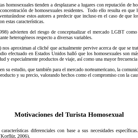
as homosexuales tienden a desplazarse a lugares con reputación de h
concentración de homosexuales residentes. Todo ello resulta en que l
aventurándose estos autores a predecir que incluso en el caso de que l
 estas características.
998) advierten del riesgo de conceptualizar el mercado LGBT como 
nte heterogéneos respecto a diversas variables.
os aproximan al cliché que actualmente pervive acerca de que se trat
tudio efectuado en Estados Unidos halló que los homosexuales son má
ud y especialmente productos de viaje, así como una mayor frecuencia 
n su estudio, que también para el mercado norteamericano, la comunida
o producto y su precio, valorando hechos como el compromiso con la ca
Motivaciones del Turista Homosexual
racterísticas diferenciales con base a sus necesidades específicas.
(Korflür, 2006).