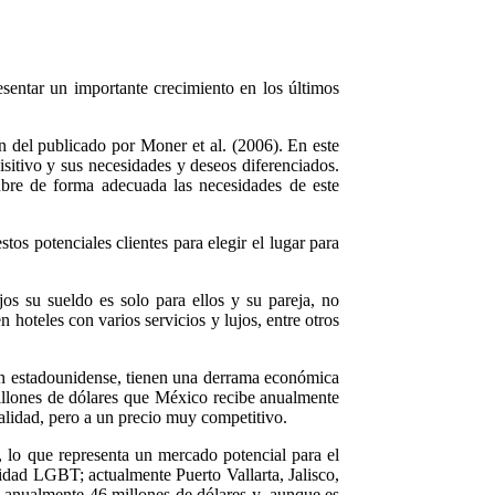
entar un importante crecimiento en los últimos
n del publicado por Moner et al. (2006). En este
sitivo y sus necesidades y deseos diferenciados.
cubre de forma adecuada las necesidades de este
s potenciales clientes para elegir el lugar para
os su sueldo es solo para ellos y su pareja, no
hoteles con varios servicios y lujos, entre otros
n estadounidense, tienen una derrama económica
millones de dólares que México recibe anualmente
 calidad, pero a un precio muy competitivo.
lo que representa un mercado potencial para el
nidad LGBT; actualmente Puerto Vallarta, Jalisco,
a anualmente 46 millones de dólares y, aunque es