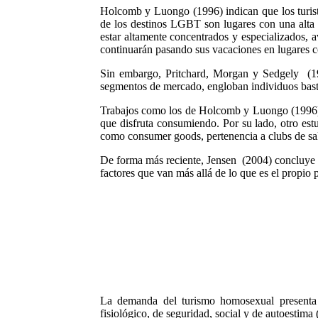
Holcomb y Luongo (1996) indican que los turist
de los destinos LGBT son lugares con una alta 
estar altamente concentrados y especializados, 
continuarán pasando sus vacaciones en lugares con
Sin embargo, Pritchard, Morgan y Sedgely (1
segmentos de mercado, engloban individuos basta
Trabajos como los de Holcomb y Luongo (1996) n
que disfruta consumiendo. Por su lado, otro es
como consumer goods, pertenencia a clubs de sal
De forma más reciente, Jensen (2004) concluye e
factores que van más allá de lo que es el propi
La demanda del turismo homosexual presenta ca
fisiológico, de seguridad, social y de autoestima 