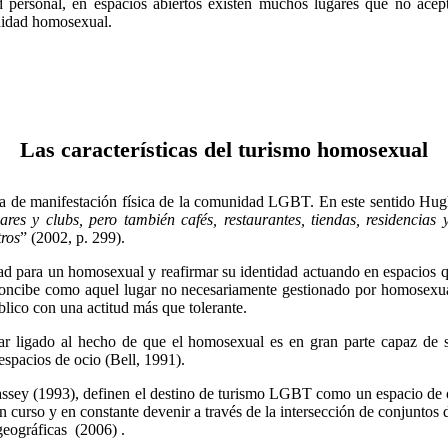
d personal, en espacios abiertos existen muchos lugares que no acep
unidad homosexual.
Las características del turismo homosexual
a de manifestación física de la comunidad LGBT. En este sentido Hugh
res y clubs, pero también cafés, restaurantes, tiendas, residencias
tros
” (2002, p. 299).
ad para un homosexual y reafirmar su identidad actuando en espacios
ncibe como aquel lugar no necesariamente gestionado por homosexua
blico con una actitud más que tolerante.
tar ligado al hecho de que el homosexual es en gran parte capaz de s
spacios de ocio (Bell, 1991).
assey (1993), definen el destino de turismo LGBT como un espacio de 
n curso y en constante devenir a través de la intersección de conjuntos
 geográficas (2006) .