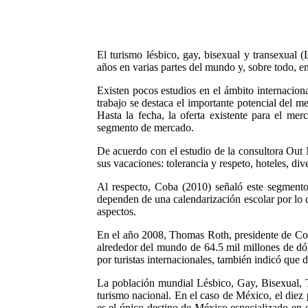
El turismo lésbico, gay, bisexual y transexua
años en varias partes del mundo y, sobre todo, 
Existen pocos estudios en el ámbito internacion
trabajo se destaca el importante potencial del 
Hasta la fecha, la oferta existente para el me
segmento de mercado.
De acuerdo con el estudio de la consultora Out 
sus vacaciones: tolerancia y respeto, hoteles, div
Al respecto, Coba (2010) señaló este segmento 
dependen de una calendarización escolar por lo q
aspectos.
En el año 2008, Thomas Roth, presidente de Co
alrededor del mundo de 64.5 mil millones de dól
por turistas internacionales, también indicó que 
La población mundial Lésbico, Gay, Bisexual, 
turismo nacional. En el caso de México, el diez 
es el único destino de México especializado en 