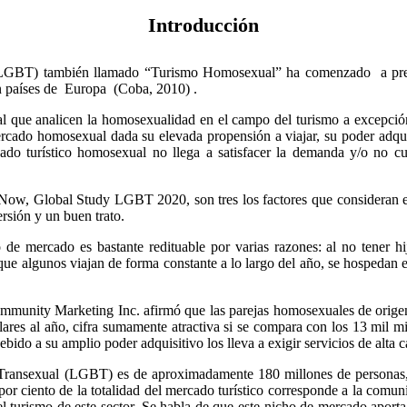
Introducción
l (LGBT) también llamado “Turismo Homosexual” ha comenzado a pres
en países de Europa (Coba, 2010) .
al que analicen la homosexualidad en el campo del turismo a excepció
mercado homosexual dada su elevada propensión a viajar, su poder adqui
rcado turístico homosexual no llega a satisfacer la demanda y/o no 
Now, Global Study LGBT 2020, son tres los factores que consideran esto
ersión y un buen trato.
de mercado es bastante redituable por varias razones: al no tener hij
ue algunos viajan de forma constante a lo largo del año, se hospedan en 
mmunity Marketing Inc. afirmó que las parejas homosexuales de orige
ares al año, cifra sumamente atractiva si se compara con los 13 mil 
debido a su amplio poder adquisitivo los lleva a exigir servicios de alta
Transexual (LGBT) es de aproximadamente 180 millones de personas, 
por ciento de la totalidad del mercado turístico corresponde a la comu
el turismo de este sector. Se habla de que este nicho de mercado aport