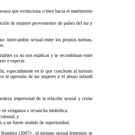
esposas) que evoluciona o bien hacia el matrimonio
ución de mujeres provenientes de países del sur y
: intercambio sexual entre los propios turistas,
os.
riables ya no son estáticas y se recombinan entre
ero o especie.
ión, especialmente en lo que concierne al turismo
 en la opresión de las mujeres y el abuso infantil
turaleza impersonal de la relación sexual y como
te en venganza o revancha simbólica;
colonial; y
o a un fuerte sentido de superioridad.
a Ramírez (2007) , el turismo sexual femenino se