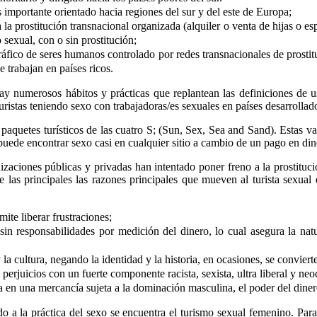
 importante orientado hacia regiones del sur y del este de Europa;
a la prostitución transnacional organizada (alquiler o venta de hijas o 
o sexual, con o sin prostitución;
tráfico de seres humanos controlado por redes transnacionales de prostit
 trabajan en países ricos.
y numerosos hábitos y prácticas que replantean las definiciones de uso
turistas teniendo sexo con trabajadoras/es sexuales en países desarrollad
 paquetes turísticos de las cuatro S; (Sun, Sex, Sea and Sand). Estas va
puede encontrar sexo casi en cualquier sitio a cambio de un pago en din
izaciones públicas y privadas han intentado poner freno a la prostituc
de las principales las razones principales que mueven al turista sexual
ite liberar frustraciones;
 sin responsabilidades por medición del dinero, lo cual asegura la na
la cultura, negando la identidad y la historia, en ocasiones, se convier
 perjuicios con un fuerte componente racista, sexista, ultra liberal y neo
da en una mercancía sujeta a la dominación masculina, el poder del diner
o a la práctica del sexo se encuentra el turismo sexual femenino. Par