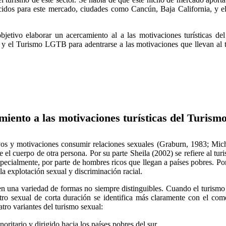
cidos para este mercado, ciudades como Cancún, Baja California, y el 
 objetivo elaborar un acercamiento al a las motivaciones turísticas 
l y el Turismo LGTB para adentrarse a las motivaciones que llevan al tur
iento a las motivaciones turísticas del Turism
vos y motivaciones consumir relaciones sexuales (Graburn, 1983; Miche
el cuerpo de otra persona. Por su parte Sheila (2002) se refiere al tu
pecialmente, por parte de hombres ricos que llegan a países pobres. Por
a explotación sexual y discriminación racial.
 en una variedad de formas no siempre distinguibles. Cuando el turism
o sexual de corta duración se identifica más claramente con el comer
tro variantes del turismo sexual:
oritario y dirigido hacia los países pobres del sur.