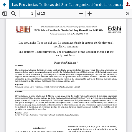
Las Provincias Toltecas del Sur. La organización de la cuenca de México en el Posclásico temprano