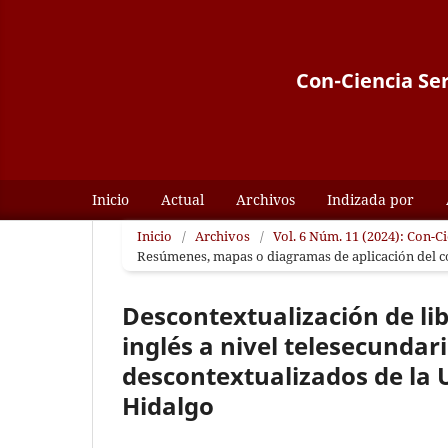
Con-Ciencia Ser
Inicio
Actual
Archivos
Indizada por
Inicio
/
Archivos
/
Vol. 6 Núm. 11 (2024): Con-C
Resúmenes, mapas o diagramas de aplicación del 
Descontextualización de lib
inglés a nivel telesecundari
descontextualizados de la
Hidalgo