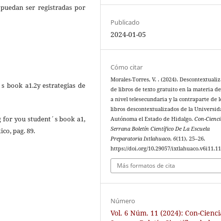
e puedan ser registradas por
Publicado
2024-01-05
Cómo citar
Morales-Torres, V. . (2024). Descontextuali
´s book a1.2y estrategias de
de libros de texto gratuito en la materia de
a nivel telesecundaria y la contraparte de l
libros descontextualizados de la Universi
g for you student´s book a1,
Autónoma el Estado de Hidalgo.
Con-Cienci
Serrana Boletín Científico De La Escuela
co, pag. 89.
Preparatoria Ixtlahuaco
,
6
(11), 25–26.
https://doi.org/10.29057/ixtlahuaco.v6i11.1
Más formatos de cita
Número
Vol. 6 Núm. 11 (2024): Con-Cienci