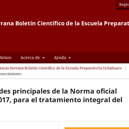
Regis
rana Boletín Científico de la Escuela Prepara
Avisos
Acerca de
Ayuda
iencia Serrana Boletín Científico de la Escuela Preparatoria Ixtlahuaco
/
conocimiento
es principales de la Norma oficial
, para el tratamiento integral del