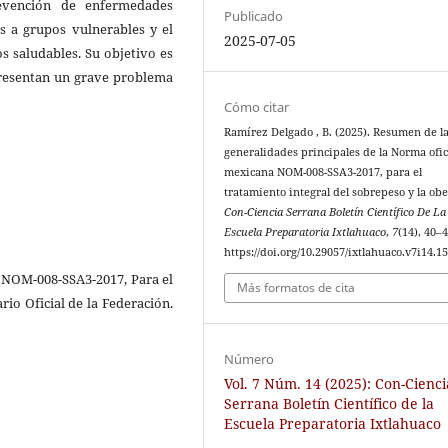
evención de enfermedades
Publicado
s a grupos vulnerables y el
2025-07-05
s saludables. Su objetivo es
epresentan un grave problema
Cómo citar
Ramírez Delgado , B. (2025). Resumen de l
generalidades principales de la Norma ofic
mexicana NOM-008-SSA3-2017, para el
tratamiento integral del sobrepeso y la ob
Con-Ciencia Serrana Boletín Científico De La
Escuela Preparatoria Ixtlahuaco
,
7
(14), 40–4
https://doi.org/10.29057/ixtlahuaco.v7i14.1
a NOM-008-SSA3-2017, Para el
Más formatos de cita
rio Oficial de la Federación.
Número
Vol. 7 Núm. 14 (2025): Con-Cienci
Serrana Boletín Científico de la
Escuela Preparatoria Ixtlahuaco