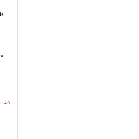
de
ra
s 4.0
.