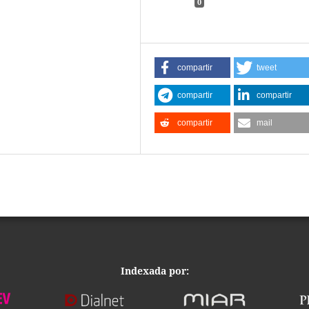
0
compartir
tweet
compartir
compartir
compartir
mail
Indexada por: