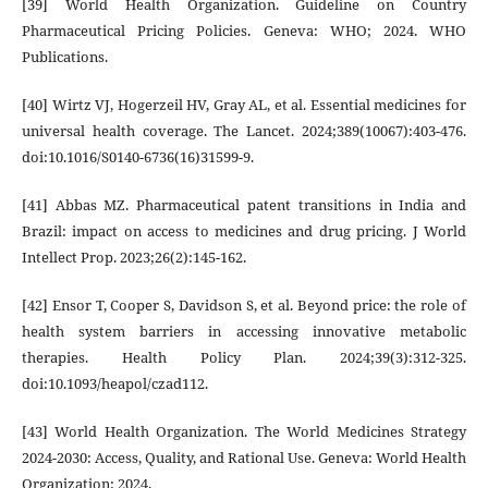
[39] World Health Organization. Guideline on Country
Pharmaceutical Pricing Policies. Geneva: WHO; 2024. WHO
Publications.
[40] Wirtz VJ, Hogerzeil HV, Gray AL, et al. Essential medicines for
universal health coverage. The Lancet. 2024;389(10067):403-476.
doi:10.1016/S0140-6736(16)31599-9.
[41] Abbas MZ. Pharmaceutical patent transitions in India and
Brazil: impact on access to medicines and drug pricing. J World
Intellect Prop. 2023;26(2):145-162.
[42] Ensor T, Cooper S, Davidson S, et al. Beyond price: the role of
health system barriers in accessing innovative metabolic
therapies. Health Policy Plan. 2024;39(3):312-325.
doi:10.1093/heapol/czad112.
[43] World Health Organization. The World Medicines Strategy
2024-2030: Access, Quality, and Rational Use. Geneva: World Health
Organization; 2024.