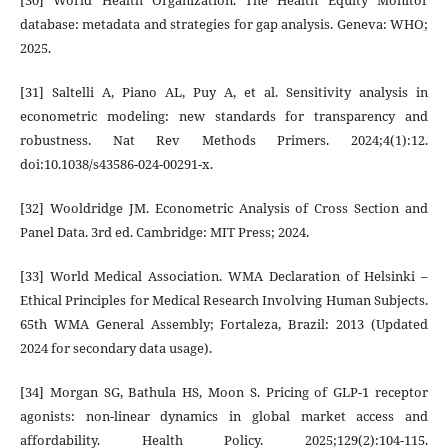
[30] World Health Organization. The Health Equity Monitor
database: metadata and strategies for gap analysis. Geneva: WHO;
2025.
[31] Saltelli A, Piano AL, Puy A, et al. Sensitivity analysis in
econometric modeling: new standards for transparency and
robustness. Nat Rev Methods Primers. 2024;4(1):12.
doi:10.1038/s43586-024-00291-x.
[32] Wooldridge JM. Econometric Analysis of Cross Section and
Panel Data. 3rd ed. Cambridge: MIT Press; 2024.
[33] World Medical Association. WMA Declaration of Helsinki –
Ethical Principles for Medical Research Involving Human Subjects.
65th WMA General Assembly; Fortaleza, Brazil: 2013 (Updated
2024 for secondary data usage).
[34] Morgan SG, Bathula HS, Moon S. Pricing of GLP-1 receptor
agonists: non-linear dynamics in global market access and
affordability. Health Policy. 2025;129(2):104-115.