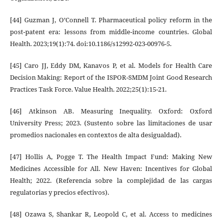
[44] Guzman J, O’Connell T. Pharmaceutical policy reform in the
post-patent era: lessons from middle-income countries. Global
Health. 2023;19(1):74. doi:10.1186/s12992-023-00976-5.
[45] Caro JJ, Eddy DM, Kanavos P, et al. Models for Health Care
Decision Making: Report of the ISPOR-SMDM Joint Good Research
Practices Task Force. Value Health. 2022;25(1):15-21.
[46] Atkinson AB. Measuring Inequality. Oxford: Oxford
University Press; 2023. (Sustento sobre las limitaciones de usar
promedios nacionales en contextos de alta desigualdad).
[47] Hollis A, Pogge T. The Health Impact Fund: Making New
Medicines Accessible for All. New Haven: Incentives for Global
Health; 2022. (Referencia sobre la complejidad de las cargas
regulatorias y precios efectivos).
[48] Ozawa S, Shankar R, Leopold C, et al. Access to medicines