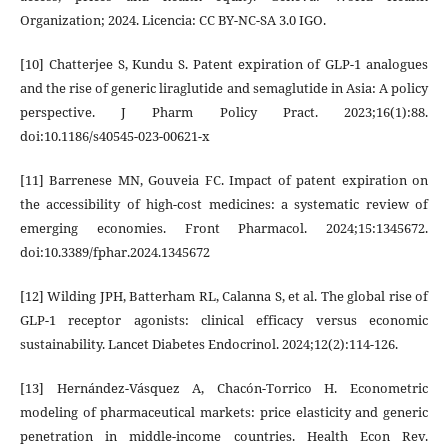
Organization; 2024. Licencia: CC BY-NC-SA 3.0 IGO.
[10] Chatterjee S, Kundu S. Patent expiration of GLP-1 analogues
and the rise of generic liraglutide and semaglutide in Asia: A policy
perspective. J Pharm Policy Pract. 2023;16(1):88.
doi:10.1186/s40545-023-00621-x
[11] Barrenese MN, Gouveia FC. Impact of patent expiration on
the accessibility of high-cost medicines: a systematic review of
emerging economies. Front Pharmacol. 2024;15:1345672.
doi:10.3389/fphar.2024.1345672
[12] Wilding JPH, Batterham RL, Calanna S, et al. The global rise of
GLP-1 receptor agonists: clinical efficacy versus economic
sustainability. Lancet Diabetes Endocrinol. 2024;12(2):114-126.
[13] Hernández-Vásquez A, Chacón-Torrico H. Econometric
modeling of pharmaceutical markets: price elasticity and generic
penetration in middle-income countries. Health Econ Rev.