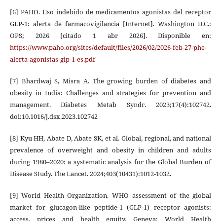
[6] PAHO. Uso indebido de medicamentos agonistas del receptor
GLP-1: alerta de farmacovigilancia [Internet]. Washington D.C.:
OPS; 2026 [citado 1 abr 2026]. Disponible en:
https://www.paho.org/sites/default/files/2026/02/2026-feb-27-phe-
alerta-agonistas-glp-1-es.pdf
[7] Bhardwaj S, Misra A. The growing burden of diabetes and
obesity in India: Challenges and strategies for prevention and
management. Diabetes Metab Syndr. 2023;17(4):102742.
doi:10.1016/j.dsx.2023.102742
[8] Kyu HH, Abate D, Abate SK, et al. Global, regional, and national
prevalence of overweight and obesity in children and adults
during 1980–2020: a systematic analysis for the Global Burden of
Disease Study. The Lancet. 2024;403(10431):1012-1032.
[9] World Health Organization. WHO assessment of the global
market for glucagon-like peptide-1 (GLP-1) receptor agonists:
access, prices and health equity. Geneva: World Health