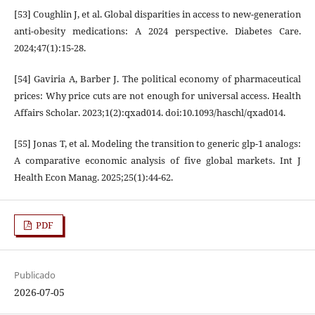
[53] Coughlin J, et al. Global disparities in access to new-generation
anti-obesity medications: A 2024 perspective. Diabetes Care.
2024;47(1):15-28.
[54] Gaviria A, Barber J. The political economy of pharmaceutical
prices: Why price cuts are not enough for universal access. Health
Affairs Scholar. 2023;1(2):qxad014. doi:10.1093/haschl/qxad014.
[55] Jonas T, et al. Modeling the transition to generic glp-1 analogs:
A comparative economic analysis of five global markets. Int J
Health Econ Manag. 2025;25(1):44-62.
PDF
Publicado
2026-07-05