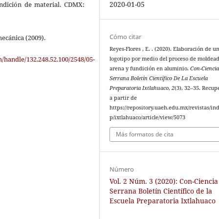
2020-01-05
undición de material. CDMX:
Cómo citar
ecánica (2009).
Reyes-Flores , E. . (2020). Elaboración de u
handle/132.248.52.100/2548/05-
logotipo por medio del proceso de moldea
arena y fundición en aluminio.
Con-Cienci
Serrana Boletín Científico De La Escuela
Preparatoria Ixtlahuaco
,
2
(3), 32–35. Recu
a partir de
https://repository.uaeh.edu.mx/revistas/in
p/ixtlahuaco/article/view/5073
Más formatos de cita
Número
Vol. 2 Núm. 3 (2020): Con-Ciencia
Serrana Boletín Científico de la
Escuela Preparatoria Ixtlahuaco