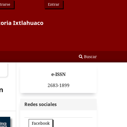
trarse
Entrar
toria Ixtlahuaco
Buscar
e-ISSN
2683-1899
n
Redes sociales
Facebook