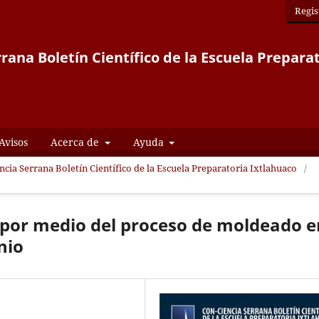
Regis
rana Boletín Científico de la Escuela Prepara
Avisos
Acerca de
Ayuda
encia Serrana Boletín Científico de la Escuela Preparatoria Ixtlahuaco
/
 por medio del proceso de moldeado e
nio