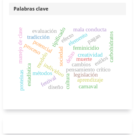
Palabras clave
tipificado
mala conducta
manejo de clase
evaluación
elemento
carbohidratos
efecto
pagan
tradicción
potencial
proceso
feminicidio
sociedad
delito
modelo
creatividad
estilos
muerte
cambios
individuo
estadística
pensamiento crítico
proteínas
métodos
legislación
cultura
festival
aprendizaje
carnaval
diseño