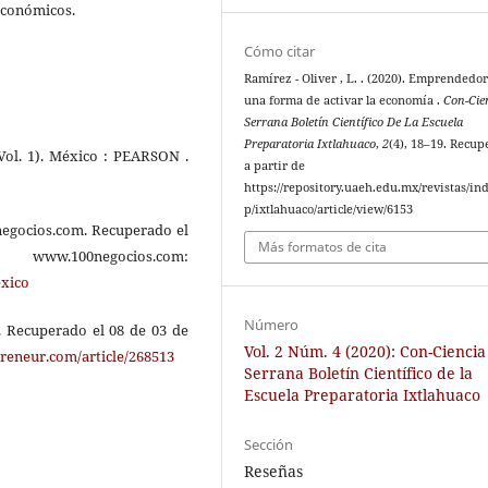
económicos.
Cómo citar
Ramírez - Oliver , L. . (2020). Emprendedor
una forma de activar la economía .
Con-Cie
Serrana Boletín Científico De La Escuela
Preparatoria Ixtlahuaco
,
2
(4), 18–19. Recu
(Vol. 1). México : PEARSON .
a partir de
https://repository.uaeh.edu.mx/revistas/in
p/ixtlahuaco/article/view/6153
negocios.com. Recuperado el
Más formatos de cita
00negocios.com:
xico
Número
. Recuperado el 08 de 03 de
Vol. 2 Núm. 4 (2020): Con-Ciencia
reneur.com/article/268513
Serrana Boletín Científico de la
Escuela Preparatoria Ixtlahuaco
Sección
Reseñas