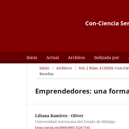
Con-Ciencia Ser
Inicio
Actual
Archivos
Indizada por
Inicio
/
Archivos
/
Vol. 2 Núm. 4 (2020): Con-Ci
Reseñas
Emprendedores: una forma 
Liliana Ramírez - Oliver
Universidad Autónoma del Estado de Hidalgo
https://orcid.org/0000-0003-3129-7145