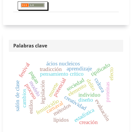
Palabras clave
ácios nucleicos
tipificado
festival
aprendizaje
tradicción
efecto
pagan
pensamiento crítico
potencial
sociedad
cultura
delito
modelo
legislación
salón de clase
muerte
proteínas
elemento
proceso
cambios
individuo
creatividad
diseño
feminicidio
evaluación
estilos
carnaval
métodos
estadística
lípidos
creación