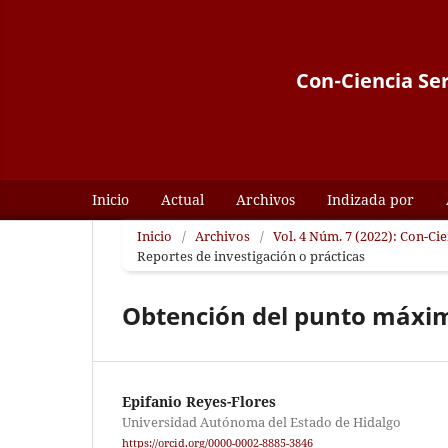
Con-Ciencia Ser
Inicio
Actual
Archivos
Indizada por
Inicio
/
Archivos
/
Vol. 4 Núm. 7 (2022): Con-Ci
Reportes de investigación o prácticas
Obtención del punto máxim
Epifanio Reyes-Flores
Universidad Autónoma del Estado de Hidalgo
https://orcid.org/0000-0002-8885-3846