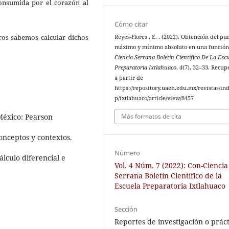
onsumida por el corazón al
Cómo citar
ros sabemos calcular dichos
Reyes-Flores , E. . (2022). Obtención del pu
máximo y mínimo absoluto en una funció
Ciencia Serrana Boletín Científico De La Esc
Preparatoria Ixtlahuaco
,
4
(7), 32–33. Recu
a partir de
https://repository.uaeh.edu.mx/revistas/in
p/ixtlahuaco/article/view/8457
Más formatos de cita
 México: Pearson
Conceptos y contextos.
Número
Cálculo diferencial e
Vol. 4 Núm. 7 (2022): Con-Ciencia
Serrana Boletín Científico de la
Escuela Preparatoria Ixtlahuaco
Sección
Reportes de investigación o práct