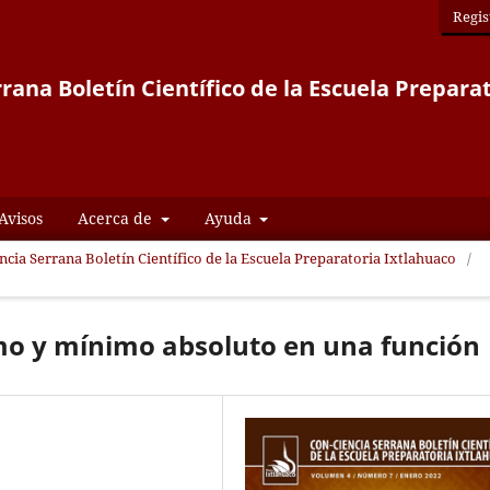
Regis
rana Boletín Científico de la Escuela Prepara
Avisos
Acerca de
Ayuda
encia Serrana Boletín Científico de la Escuela Preparatoria Ixtlahuaco
/
o y mínimo absoluto en una función