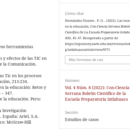
Cómo citar
Hernández-Vicente , P. O. . (2022). Las tecn
en la educación.
Con-Ciencia Serrana Boletí
Científico De La Escuela Preparatoria Ixtlah
4
(8), 45–47. Recuperado a partir de
https://repository.uaeh.edu.mx/revistas/in
 como herramientas
p/ixtlahuaco/article/view/9571
es y efectos de las TIC en
Más formatos de cita
de la Comunicación.
as Tic en los procesos
Número
ciòn, 213-234.
en la educación: Retos y
Vol. 4 Núm. 8 (2022): Con-Ciencia
 – 347.
Serrana Boletín Científico de la
de la educaciòn. Peru:
Escuela Preparatoria Ixtlahuaco
a Invetigaciòn
Sección
 España: Ariel, S.A.
Estudios de casos
éxico: McGraw-Hill