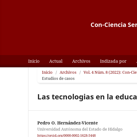
Con-Ciencia Ser
Inicio
Actual
Archivos
Indizada por
Inicio
/
Archivos
/
Vol. 4 Núm. 8 (2022): Con-Ci
Estudios de casos
Las tecnologias en la educ
Pedro O. Hernández-Vicente
Universidad Autónoma del Estado de Hidalgo
https://orcid.org/0000-0002-1628-5448