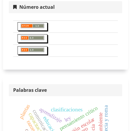
Número actual
Palabras clave
plantas
pensamiento crítico
grecia y roma
aprendizaje
clasificaciones
comunicación
capacitación
ambiente
ley
educación