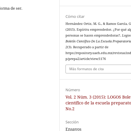
forma de ser.
Cómo citar
Hernández Ortiz, M. G., & Ramos García, G
(2015). Espíritu emprendedor. ¿Por qué a
personas se hacen emprendedoras?.
Logos
Boletín Científico De La Escuela Preparatori
2
(3). Recuperado a partir de
https://repository.uaeh.edu.mx/revistas/in
p/prepa2/article/view/1176
Más formatos de cita
Número
Vol. 2 Núm. 3 (2015): LOGOS Bole
científico de la escuela preparat
No.2
Sección
Ensayos