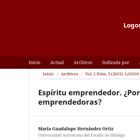
Logos
Inicio
Actual
Archivos
Indizada por
Inicio
/
Archivos
/
Vol. 2 Núm. 3 (2015): LOGOS 
Espíritu emprendedor. ¿Po
emprendedoras?
María Guadalupe Hernández Ortiz
Universidad Autónoma del Estado de Hidalgo