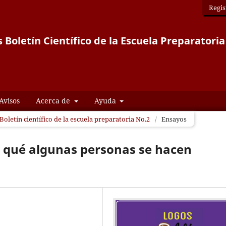
Regis
 Boletín Científico de la Escuela Preparatoria
Avisos
Acerca de
Ayuda
Boletín científico de la escuela preparatoria No.2
/
Ensayos
r qué algunas personas se hacen