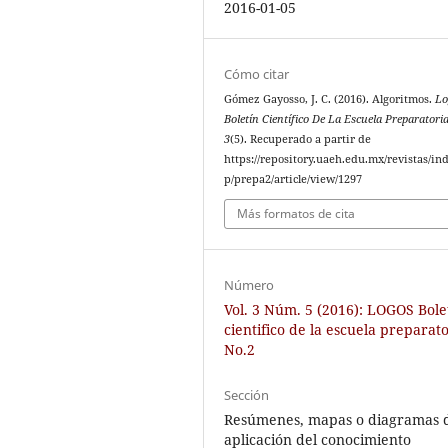
2016-01-05
Cómo citar
Gómez Gayosso, J. C. (2016). Algoritmos.
Lo
Boletín Científico De La Escuela Preparatori
3
(5). Recuperado a partir de
https://repository.uaeh.edu.mx/revistas/in
p/prepa2/article/view/1297
Más formatos de cita
Número
Vol. 3 Núm. 5 (2016): LOGOS Bole
cientifico de la escuela preparat
No.2
Sección
Resúmenes, mapas o diagramas 
aplicación del conocimiento