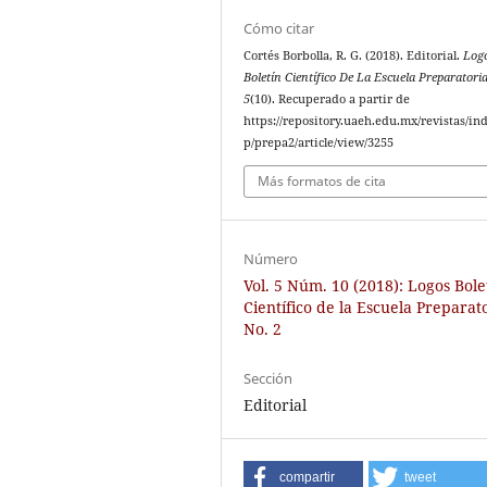
Cómo citar
Cortés Borbolla, R. G. (2018). Editorial.
Log
Boletín Científico De La Escuela Preparatori
5
(10). Recuperado a partir de
https://repository.uaeh.edu.mx/revistas/in
p/prepa2/article/view/3255
Más formatos de cita
Número
Vol. 5 Núm. 10 (2018): Logos Bole
Científico de la Escuela Preparat
No. 2
Sección
Editorial
compartir
tweet