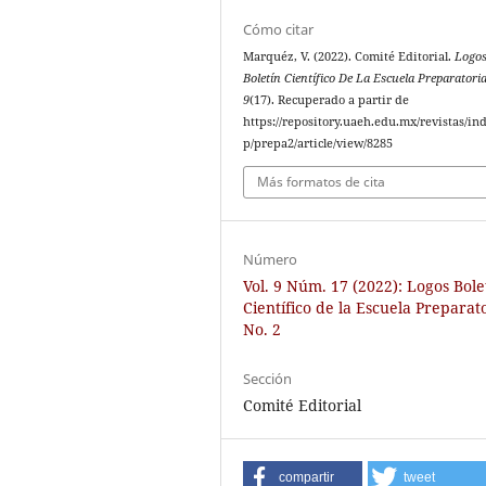
Cómo citar
Marquéz, V. (2022). Comité Editorial.
Logo
Boletín Científico De La Escuela Preparatori
9
(17). Recuperado a partir de
https://repository.uaeh.edu.mx/revistas/in
p/prepa2/article/view/8285
Más formatos de cita
Número
Vol. 9 Núm. 17 (2022): Logos Bole
Científico de la Escuela Preparat
No. 2
Sección
Comité Editorial
compartir
tweet