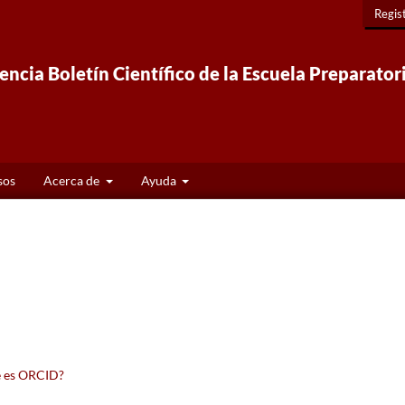
Regis
ncia Boletín Científico de la Escuela Preparator
sos
Acerca de
Ayuda
 es ORCID?