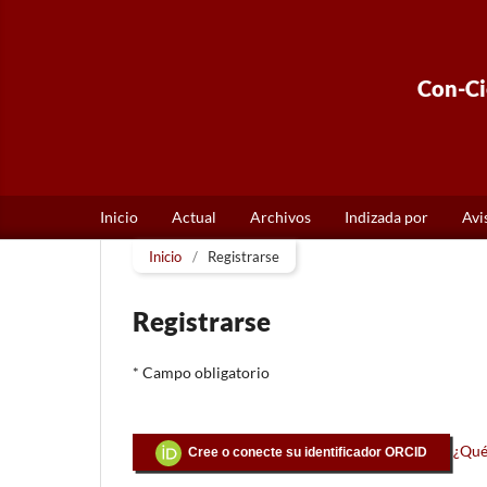
Con-Cie
Inicio
Actual
Archivos
Indizada por
Avi
Inicio
/
Registrarse
Registrarse
* Campo obligatorio
¿Qué
Cree o conecte su identificador ORCID