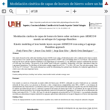
Modelación cinética de capas de boruro de hierro sobre un hierro puro ARMCO® usando un enfoque de Lagrange-Hamilton