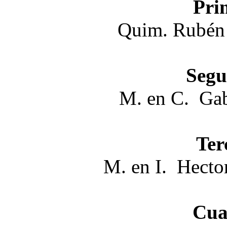
Pri
Quim. Rubén
Segu
M. en C. Gab
Ter
M. en I. Hecto
Cua