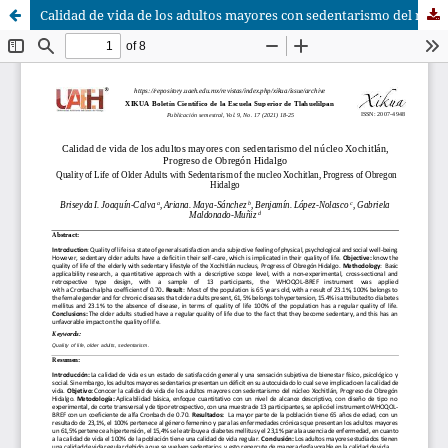
Calidad de vida de los adultos mayores con sedentarismo del núcleo Xochitlán, Progreso de Obregón Hidalgo