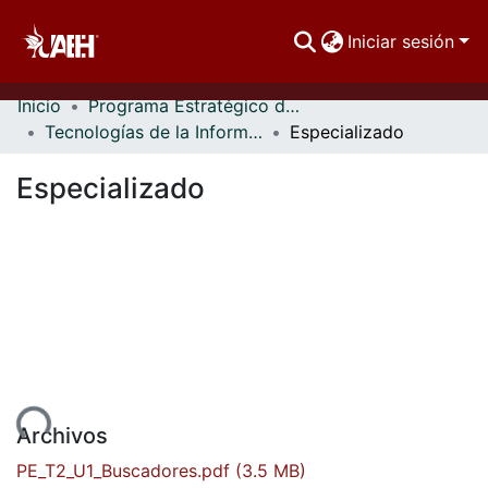
Iniciar sesión
Inicio
Programa Estratégico de Formación Integral Permanente del Personal Académico
Comunidades
Tecnologías de la Información y la Comunicación
Especializado
Buscar Por
Especializado
Estadísticas
argando...
Archivos
PE_T2_U1_Buscadores.pdf
(3.5 MB)