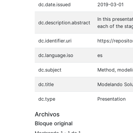
dc.date.issued
2019-03-01
In this presenta
dc.description.abstract
each of the sta
dc.identifier.uri
https://reposi
dc.language.iso
es
dc.subject
Method, modelin
dc.title
Modelando Solu
dc.type
Presentation
Archivos
Bloque original
Mostrando
1 - 1 de 1