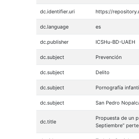
dc.identifier.uri
https://repositor
dc.language
es
dc.publisher
ICSHu-BD-UAEH
dc.subject
Prevención
dc.subject
Delito
dc.subject
Pornografía infanti
dc.subject
San Pedro Nopalc
Propuesta de un pr
dc.title
Septiembre” perte