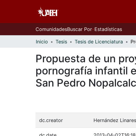
Comunidades
Buscar Por
Estadísticas
Inicio
Tesis
Tesis de Licenciatura
Propuesta de un proy
pornografía infantil
San Pedro Nopalcal
dc.creator
Hernández Linares
dc.date
2013-04-02T16:18