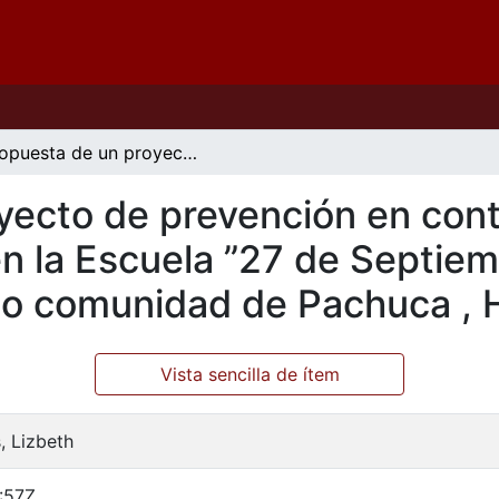
Propuesta de un proyecto de prevención en contra del delito de pornografía infantil en la Escuela ”27 de Septiembre” perteneciente a San Pedro Nopalcalco comunidad de Pachuca , Hgo.
ecto de prevención en contr
 en la Escuela ”27 de Septie
co comunidad de Pachuca , 
Vista sencilla de ítem
, Lizbeth
:57Z