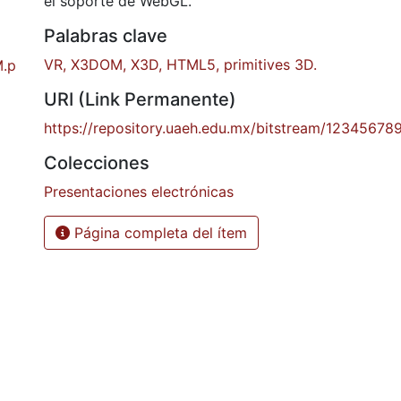
el soporte de WebGL.
Palabras clave
VR, X3DOM, X3D, HTML5, primitives 3D.
M.p
URI (Link Permanente)
https://repository.uaeh.edu.mx/bitstream/12345678
Colecciones
Presentaciones electrónicas
Página completa del ítem