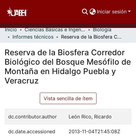
Iniciar sesión
Inicio
Ciencias Básicas e Ingeniería
Biología
Comunidades
Informes técnicos
Reserva de la Biosfera Corredor Biológico del Bosque Mesófilo de Montaña en Hidalgo Puebla y Veracruz
Buscar Por
Reserva de la Biosfera Corredor
Estadísticas
Biológico del Bosque Mesófilo de
Montaña en Hidalgo Puebla y
Veracruz
Vista sencilla de ítem
dc.contributor.author
León Rico, Ricardo
dc.date.accessioned
2013-11-04T21:45:08Z