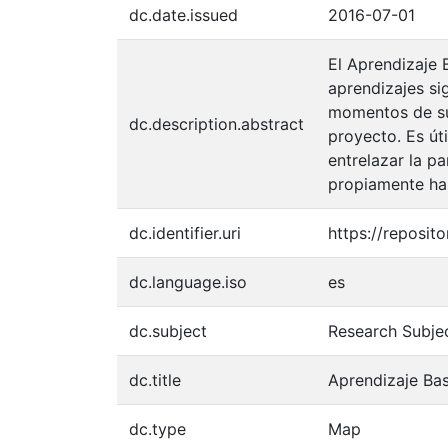
dc.date.issued
2016-07-01
El Aprendizaje 
aprendizajes si
momentos de su 
dc.description.abstract
proyecto. Es út
entrelazar la p
propiamente hab
dc.identifier.uri
https://reposi
dc.language.iso
es
dc.subject
Research Subje
dc.title
Aprendizaje Ba
dc.type
Map