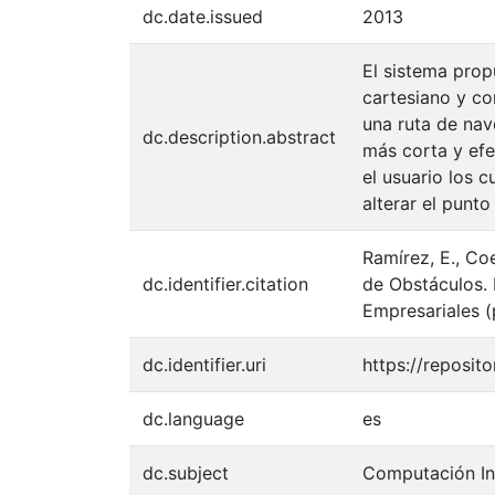
dc.date.issued
2013
El sistema prop
cartesiano y co
una ruta de nav
dc.description.abstract
más corta y efe
el usuario los 
alterar el punto
Ramírez, E., Coe
dc.identifier.citation
de Obstáculos. 
Empresariales (
dc.identifier.uri
https://reposi
dc.language
es
dc.subject
Computación In