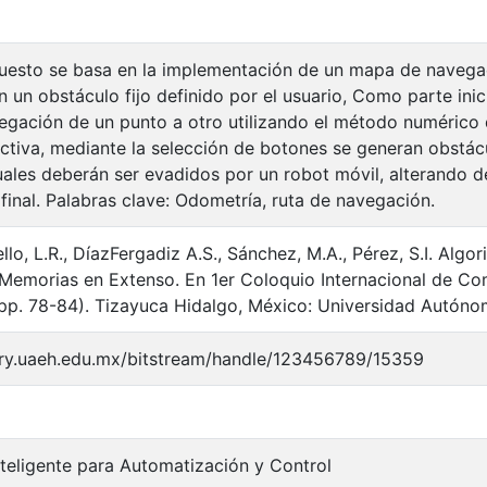
uesto se basa en la implementación de un mapa de navegac
n un obstáculo fijo definido por el usuario, Como parte ini
egación de un punto a otro utilizando el método numérico 
ctiva, mediante la selección de botones se generan obstácu
cuales deberán ser evadidos por un robot móvil, alterando d
 final. Palabras clave: Odometría, ruta de navegación.
llo, L.R., DíazFergadiz A.S., Sánchez, M.A., Pérez, S.I. Al
Memorias en Extenso. En 1er Coloquio Internacional de Co
pp. 78-84). Tizayuca Hidalgo, México: Universidad Autóno
tory.uaeh.edu.mx/bitstream/handle/123456789/15359
teligente para Automatización y Control