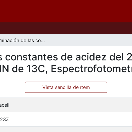
Determinación de las constantes de acidez del 2-(aminometil) bencimidazol por RMN de 13C, Espectrofotometría y potenciometría
s constantes de acidez del 
N de 13C, Espectrofotometr
Vista sencilla de ítem
aceli
:23Z