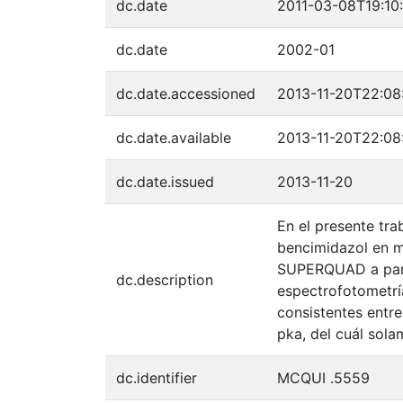
dc.date
2011-03-08T19:10
dc.date
2002-01
dc.date.accessioned
2013-11-20T22:08
dc.date.available
2013-11-20T22:08
dc.date.issued
2013-11-20
En el presente tra
bencimidazol en 
SUPERQUAD a parti
dc.description
espectrofotometrí
consistentes entre
pka, del cuál sola
dc.identifier
MCQUI .5559