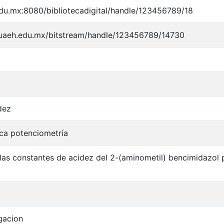
edu.mx:8080/bibliotecadigital/handle/123456789/18
y.uaeh.edu.mx/bitstream/handle/123456789/14730
dez
ca potenciometría
las constantes de acidez del 2-(aminometil) bencimidazol
gacion