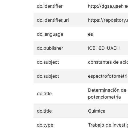
dc.identifier
http://dgsa.uaeh.
dc.identifier.uri
https://repositor
dc.language
es
dc.publisher
ICBI-BD-UAEH
dc.subject
constantes de aci
dc.subject
espectrofotométri
Determinación de 
dc.title
potenciometría
dc.title
Química
dc.type
Trabajo de investi