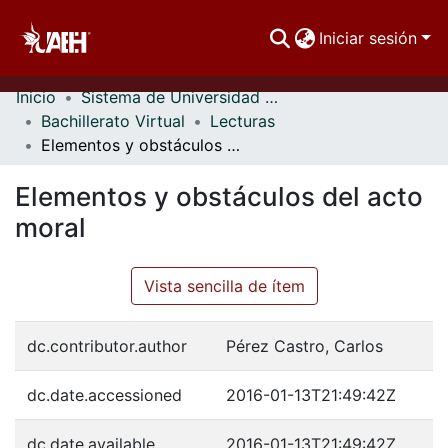
Iniciar sesión
Inicio
Sistema de Universidad Virtual
Comunidades
Bachillerato Virtual
Lecturas
Elementos y obstáculos del acto moral
Buscar Por
Elementos y obstáculos del acto
Estadísticas
moral
Vista sencilla de ítem
dc.contributor.author
Pérez Castro, Carlos
dc.date.accessioned
2016-01-13T21:49:42Z
dc.date.available
2016-01-13T21:49:42Z