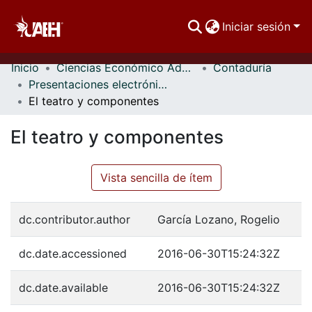
Iniciar sesión
Inicio
Ciencias Económico Administrativas
Contaduría
Comunidades
Presentaciones electrónicas
El teatro y componentes
Buscar Por
El teatro y componentes
Estadísticas
Vista sencilla de ítem
dc.contributor.author
García Lozano, Rogelio
dc.date.accessioned
2016-06-30T15:24:32Z
dc.date.available
2016-06-30T15:24:32Z