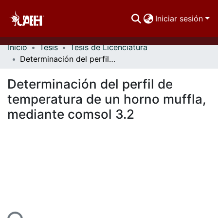
Iniciar sesión
Inicio
Tesis
Tesis de Licenciatura
Comunidades
Determinación del perfil de temperatura de un horno muffla, mediante comsol 3.2
Buscar Por
Determinación del perfil de
Estadísticas
temperatura de un horno muffla,
mediante comsol 3.2
ndo...