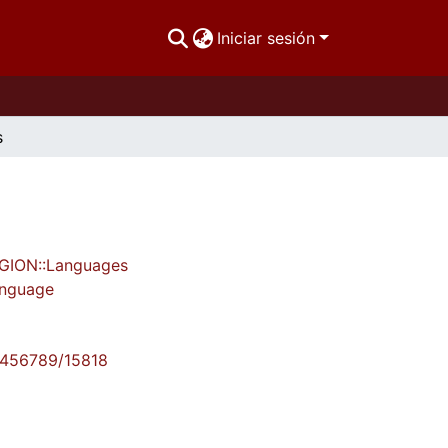
Iniciar sesión
s
IGION::Languages
language
23456789/15818