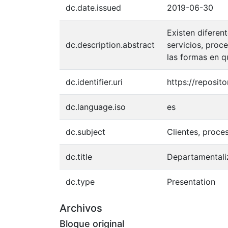
dc.date.issued
2019-06-30
Existen diferen
dc.description.abstract
servicios, proc
las formas en q
dc.identifier.uri
https://reposi
dc.language.iso
es
dc.subject
Clientes, proce
dc.title
Departamentaliz
dc.type
Presentation
Archivos
Bloque original