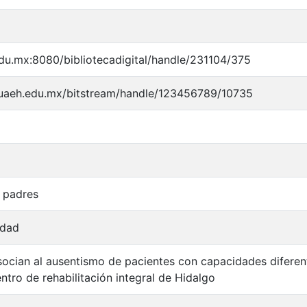
edu.mx:8080/bibliotecadigital/handle/231104/375
y.uaeh.edu.mx/bitstream/handle/123456789/10735
a padres
idad
ocian al ausentismo de pacientes con capacidades diferent
entro de rehabilitación integral de Hidalgo