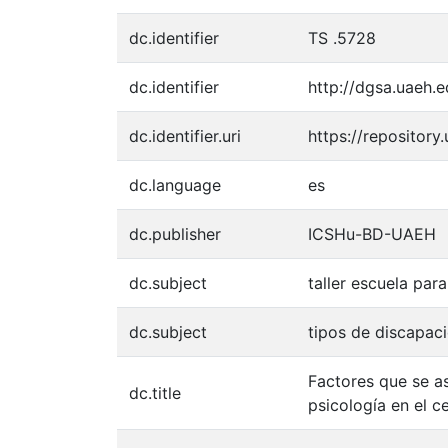
dc.identifier
TS .5728
dc.identifier
http://dgsa.uaeh.
dc.identifier.uri
https://repositor
dc.language
es
dc.publisher
ICSHu-BD-UAEH
dc.subject
taller escuela par
dc.subject
tipos de discapac
Factores que se as
dc.title
psicología en el c