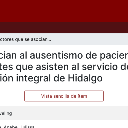
Factores que se asocian al ausentismo de pacientes con capacidades diferentes que asisten al servicio de psicología en el centro de rehabilitación integral de Hidalgo
cian al ausentismo de pacie
es que asisten al servicio d
ión integral de Hidalgo
Vista sencilla de ítem
veling
 Anabel Julissa