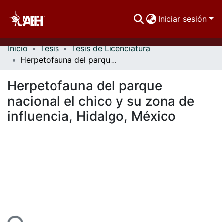
Iniciar sesión
Inicio
Tesis
Tesis de Licenciatura
Comunidades
Herpetofauna del parque nacional el chico y su zona de influencia, Hidalgo, México
Buscar Por
Herpetofauna del parque
Estadísticas
nacional el chico y su zona de
influencia, Hidalgo, México