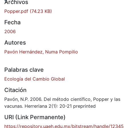
argando...
Archivos
Popper.pdf
(74.23 KB)
Fecha
2006
Autores
Pavón Hernández, Numa Pompilio
Palabras clave
Ecología del Cambio Global
Citación
Pavón, N.P. 2006. Del método científico, Popper y las
vacunas. Herreriana 2(1): 20-21 preprinted
URI (Link Permanente)
https://repository.uaeh.edu.mx/bitstream/handle/12345