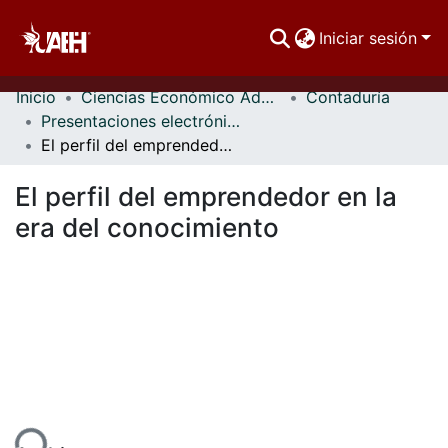
Iniciar sesión
Inicio
Ciencias Económico Administrativas
Contaduría
Comunidades
Presentaciones electrónicas
El perfil del emprendedor en la era del conocimiento
Buscar Por
El perfil del emprendedor en la
Estadísticas
era del conocimiento