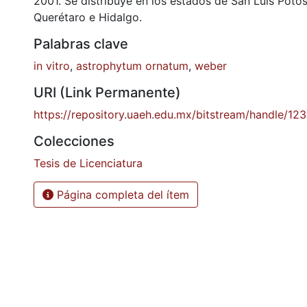
2001. Se distribuye en los estados de San Luis Potos
Querétaro e Hidalgo.
Palabras clave
in vitro
,
astrophytum ornatum
,
weber
URI (Link Permanente)
https://repository.uaeh.edu.mx/bitstream/handle/1
Colecciones
Tesis de Licenciatura
Página completa del ítem