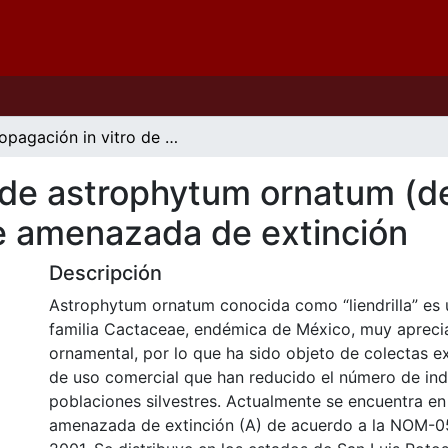
Propagación in vitro de astrophytum ornatum (de candolle) weber (cactaceae), especie amenazada de extinción
o de astrophytum ornatum (d
e amenazada de extinción
Descripción
Astrophytum ornatum conocida como “liendrilla” es 
familia Cactaceae, endémica de México, muy aprec
ornamental, por lo que ha sido objeto de colectas e
de uso comercial que han reducido el número de ind
poblaciones silvestres. Actualmente se encuentra en
amenazada de extinción (A) de acuerdo a la NOM