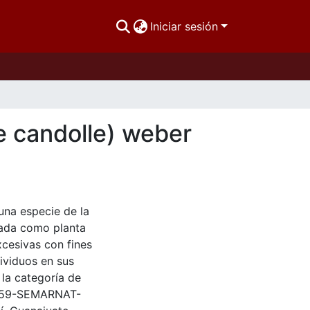
Iniciar sesión
e candolle) weber
una especie de la
iada como planta
xcesivas con fines
ividuos en sus
 la categoría de
-059-SEMARNAT-