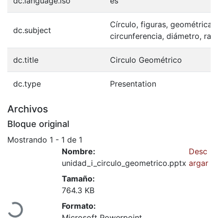
dc.language.iso
es
Círculo, figuras, geométricas
dc.subject
circunferencia, diámetro, radi
dc.title
Circulo Geométrico
dc.type
Presentation
Archivos
Bloque original
Mostrando
1 - 1 de 1
Nombre:
Desc
unidad_i_circulo_geometrico.pptx
argar
Cargando...
Tamaño:
764.3 KB
Formato:
Microsoft Powerpoint